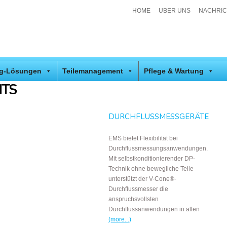
HOME
UBER UNS
NACHRI
ng-Lösungen
Teilemanagement
Pflege & Wartung
NTS
DURCHFLUSSMESSGERÄTE
EMS bietet Flexibilität bei
Durchflussmessungsanwendungen.
Mit selbstkonditionierender DP-
Technik ohne bewegliche Teile
unterstützt der V-Cone®-
Durchflussmesser die
anspruchsvollsten
Durchflussanwendungen in allen
(more...)