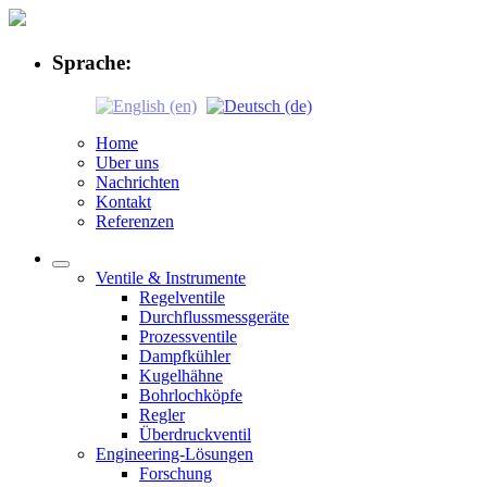
Sprache:
Home
Uber uns
Nachrichten
Kontakt
Referenzen
Ventile & Instrumente
Regelventile
Durchflussmessgeräte
Prozessventile
Dampfkühler
Kugelhähne
Bohrlochköpfe
Regler
Überdruckventil
Engineering-Lösungen
Forschung